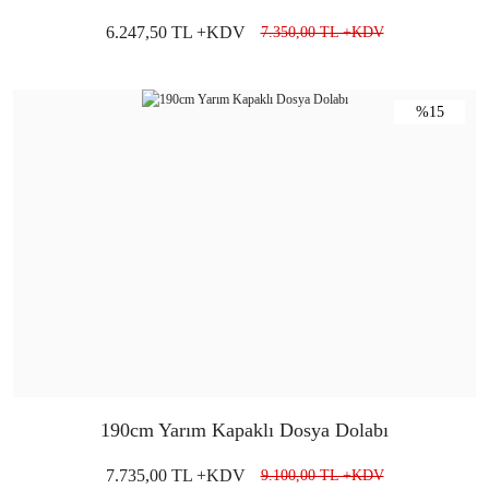
6.247,50 TL +KDV
7.350,00 TL +KDV
%15
190cm Yarım Kapaklı Dosya Dolabı
7.735,00 TL +KDV
9.100,00 TL +KDV