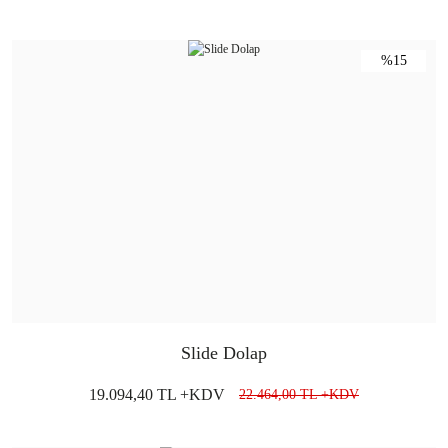
%15
Slide Dolap
19.094,40 TL +KDV
22.464,00 TL +KDV