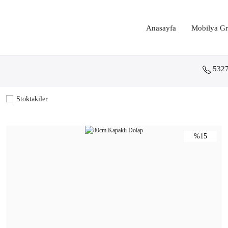
Anasayfa
Mobilya Gr
532
Stoktakiler
%15