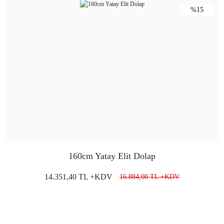
%15
160cm Yatay Elit Dolap
14.351,40 TL +KDV
16.884,00 TL +KDV