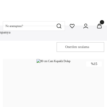
mpanya
%15