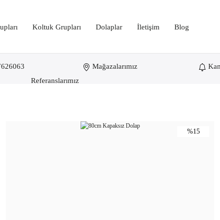
upları
Koltuk Grupları
Dolaplar
İletişim
Blog
7626063
Mağazalarımız
Ka
Anasayfa
Dolaplar
Ahşap Dosya Dolapları
Referanslarımız
%15