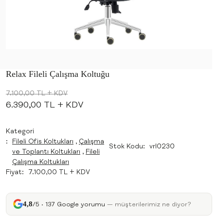
Relax Fileli Çalışma Koltuğu
7.100,00 TL
+ KDV
6.390,00 TL
+ KDV
Kategori
Fileli Ofis Koltukları
,
Çalışma
Stok Kodu
vrl0230
ve Toplantı Koltukları
,
Fileli
Çalışma Koltukları
Fiyat
7.100,00 TL + KDV
4,8
/5 · 137 Google yorumu
— müşterilerimiz ne diyor?