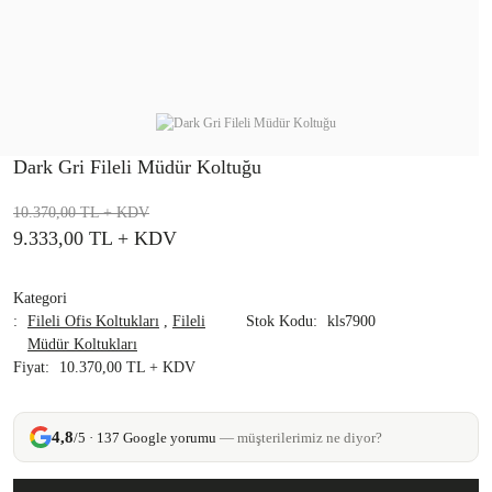
Dark Gri Fileli Müdür Koltuğu
10.370,00 TL
+ KDV
9.333,00 TL
+ KDV
Kategori
Fileli Ofis Koltukları
,
Fileli
Stok Kodu
kls7900
Müdür Koltukları
Fiyat
10.370,00 TL + KDV
4,8
/5 · 137 Google yorumu
— müşterilerimiz ne diyor?