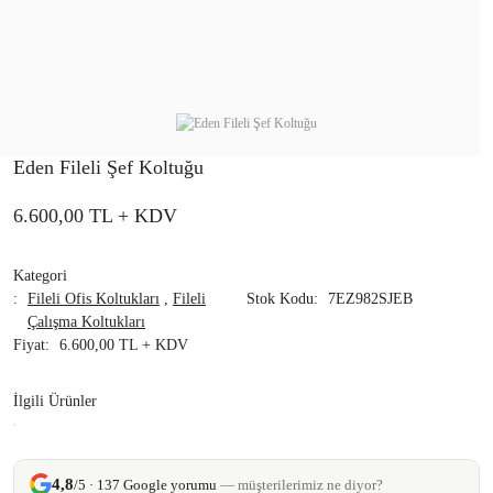
Eden Fileli Şef Koltuğu
6.600,00 TL
+ KDV
Kategori
Fileli Ofis Koltukları
,
Fileli
Stok Kodu
7EZ982SJEB
Çalışma Koltukları
Fiyat
6.600,00 TL + KDV
İlgili Ürünler
4,8
/5 · 137 Google yorumu
— müşterilerimiz ne diyor?