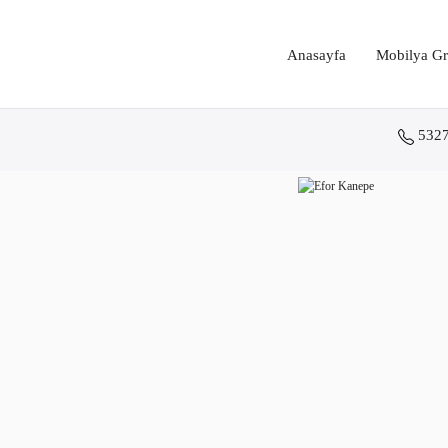
Anasayfa
Mobilya Gr
532
Anasayfa
Koltuk Grupları
Ofis Kanepeleri
Efor Kanepe