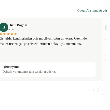
Google'da tümünü gör
Hızır Bağdatlı
H
2025
Bir yıldır kendilerinden ofis mobilyası satın alıyoruz. Özellikle
2 t
çözüm üreten çalışma sistemlerinden dolayı çok memnunuz.
olm
usa
oda
mob
İşletme yanıtı
Değerli yorumunuz için teşekkür ederiz.