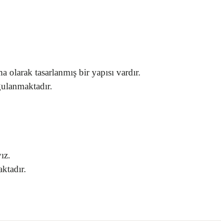
 olarak tasarlanmış bir yapısı vardır.
ygulanmaktadır.
ız.
aktadır.
gördüğünüz noktaları öneri formunu kullanarak tarafımıza iletebilirsiniz.