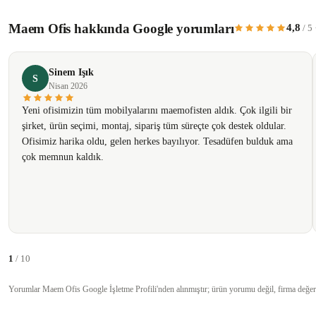
Maem Ofis hakkında Google yorumları
4,8
/ 5
Ürün resmi kalitesiz, bozuk veya görüntülenemiyor.
Ürün açıklamasında eksik bilgiler bulunuyor.
Sinem Işık
Ürün bilgilerinde hatalar bulunuyor.
S
Nisan 2026
Ürün fiyatı diğer sitelerden daha pahalı.
Yeni ofisimizin tüm mobilyalarını maemofisten aldık. Çok ilgili bir
Bu ürüne benzer farklı alternatifler olmalı.
şirket, ürün seçimi, montaj, sipariş tüm süreçte çok destek oldular.
Ofisimiz harika oldu, gelen herkes bayılıyor. Tesadüfen bulduk ama
çok memnun kaldık.
1
/ 10
Yorumlar Maem Ofis Google İşletme Profili'nden alınmıştır; ürün yorumu değil, firma değer