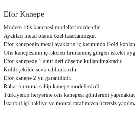
Efor Kanepe
Modern ofis kanepesi modellerimizdendir.
Ayakları metal olarak özel tasarlanmıştır.
Efor kanepenin metal ayakların iç kısımında Gold kaplama
Ofis kanepesinin iç iskeleti fırınlanmış gürgen iskelet u
Efor kanepede 1 sınıf deri döşeme kullanılmaktadır.
Kolili şekilde sevk edilmektedir.
Efor kanepe 2 yıl garantilidir.
Rahat oturuma sahip kanepe modelimizdir.
Türkiyenin heryerine ofis kanepesi gönderimi yapmaktay
İstanbul içi nakliye ve montaj tarafımızca ücretsiz yapılm
Bu ürünün fiyat bilgisi, resim, ürün açıklamalarında ve diğer konularda yetersiz 
Görüş ve önerileriniz için teşekkür ederiz.