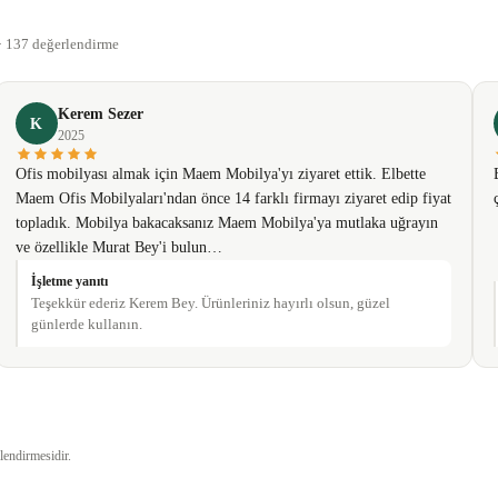
Bu ürüne ilk yorumu siz yapın!
 · 137 değerlendirme
Yorum Yaz
Kerem Sezer
K
2025
Ofis mobilyası almak için Maem Mobilya'yı ziyaret ettik. Elbette
Maem Ofis Mobilyaları'ndan önce 14 farklı firmayı ziyaret edip fiyat
topladık. Mobilya bakacaksanız Maem Mobilya'ya mutlaka uğrayın
ve özellikle Murat Bey'i bulun…
İşletme yanıtı
Teşekkür ederiz Kerem Bey. Ürünleriniz hayırlı olsun, güzel
günlerde kullanın.
Gönder
lendirmesidir.