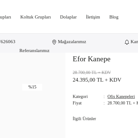
upları
Koltuk Grupları
Dolaplar
İletişim
Blog
7626063
Mağazalarımız
Ka
Referanslarımız
Efor Kanepe
28.700,00 TL
+ KDV
24.395,00 TL
+ KDV
%15
Kategori
Ofis Kanepeleri
Fiyat
28.700,00 TL +
İlgili Ürünler