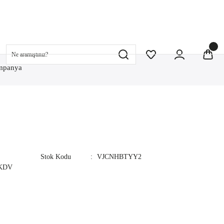
mpanya
Stok Kodu
VJCNHBTYY2
 KDV