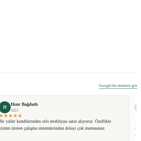
Google'da tümünü gör
Hızır Bağdatlı
H
2025
Bir yıldır kendilerinden ofis mobilyası satın alıyoruz. Özellikle
2 t
çözüm üreten çalışma sistemlerinden dolayı çok memnunuz.
olm
usa