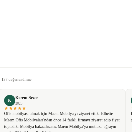
gördüğünüz noktaları öneri formunu kullanarak tarafımıza iletebilirsiniz.
Bu ürüne ilk yorumu siz yapın!
 · 137 değerlendirme
Yorum Yaz
Kerem Sezer
K
2025
Ofis mobilyası almak için Maem Mobilya'yı ziyaret ettik. Elbette
Maem Ofis Mobilyaları'ndan önce 14 farklı firmayı ziyaret edip fiyat
topladık. Mobilya bakacaksanız Maem Mobilya'ya mutlaka uğrayın