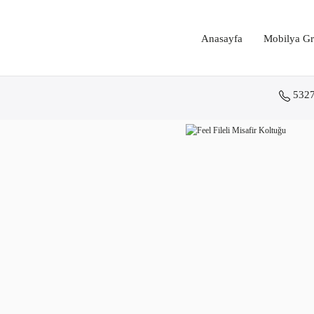
Anasayfa
Mobilya Gr
532
Anasayfa
Koltuk Grupları
Fileli Ofis Koltukları
Fileli Misafir Koltukları
Feel Filel