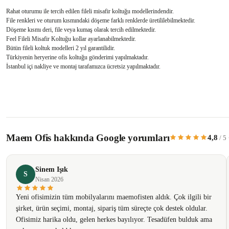
Rahat oturumu ile tercih edilen fileli misafir koltuğu modellerindendir.
File renkleri ve oturum kısmındaki döşeme farklı renklerde üretililebilmektedir.
Döşeme kısmı deri, file veya kumaş olarak tercih edilmektedir.
Feel Fileli Misafir Koltuğu kollar ayarlanabilmektedir.
Bütün fileli koltuk modelleri 2 yıl garantilidir.
Türkiyenin heryerine ofis koltuğu gönderimi yapılmaktadır.
İstanbul içi nakliye ve montaj tarafamızca ücretsiz yapılmaktadır.
Bu ürünün fiyat bilgisi, resim, ürün açıklamalarında ve diğer konularda yetersiz 
Görüş ve önerileriniz için teşekkür ederiz.
Maem Ofis hakkında Google yorumları
4,8
/ 5
Ürün resmi kalitesiz, bozuk veya görüntülenemiyor.
Ürün açıklamasında eksik bilgiler bulunuyor.
Sinem Işık
Ürün bilgilerinde hatalar bulunuyor.
S
Nisan 2026
Ürün fiyatı diğer sitelerden daha pahalı.
Yeni ofisimizin tüm mobilyalarını maemofisten aldık. Çok ilgili bir
Bu ürüne benzer farklı alternatifler olmalı.
şirket, ürün seçimi, montaj, sipariş tüm süreçte çok destek oldular.
Ofisimiz harika oldu, gelen herkes bayılıyor. Tesadüfen bulduk ama