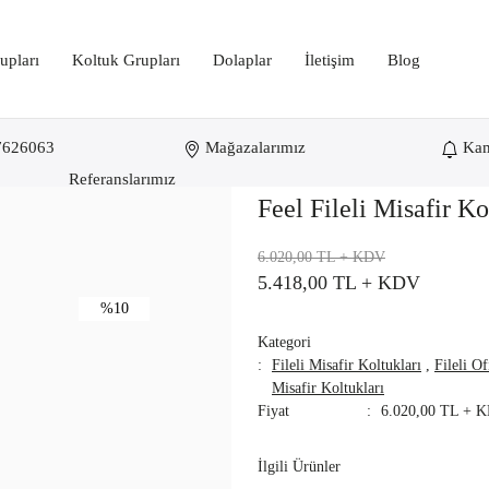
upları
Koltuk Grupları
Dolaplar
İletişim
Blog
7626063
Mağazalarımız
Ka
i Misafir Koltuğu
Referanslarımız
Feel Fileli Misafir K
6.020,00 TL
+ KDV
5.418,00 TL
+ KDV
%10
Kategori
Fileli Misafir Koltukları
,
Fileli Of
Misafir Koltukları
Fiyat
6.020,00 TL + 
İlgili Ürünler