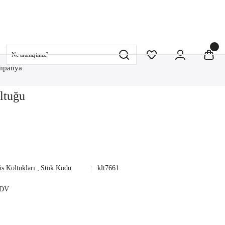
mpanya
oltuğu
is Koltukları
,
Stok Kodu
klt7661
KDV