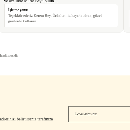
ve özellikle Murat Bey'i bulun…
İşletme yanıtı
Teşekkür ederiz Kerem Bey. Ürünleriniz hayırlı olsun, güzel
günlerde kullanın.
Gönder
lendirmesidir.
resinizi belirtirseniz tarafınıza