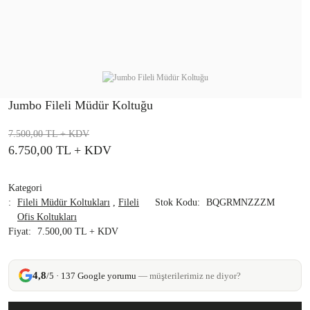
Jumbo Fileli Müdür Koltuğu
7.500,00 TL
+ KDV
6.750,00 TL
+ KDV
Kategori
Fileli Müdür Koltukları
,
Fileli
Stok Kodu
BQGRMNZZZM
Ofis Koltukları
Fiyat
7.500,00 TL + KDV
4,8
/5 · 137 Google yorumu
— müşterilerimiz ne diyor?