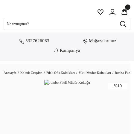
5327626063
Mağazalarımız
Kampanya
Anasayfa
Koltuk Grupları
Fileli Ofis Koltukları
Fileli Müdür Koltukları
Jumbo Fileli
%10