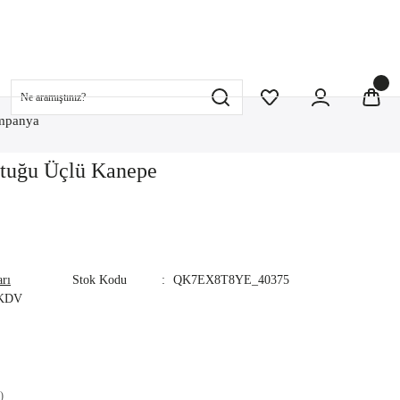
mpanya
tuğu Üçlü Kanepe
rı
Stok Kodu
QK7EX8T8YE_40375
 KDV
)