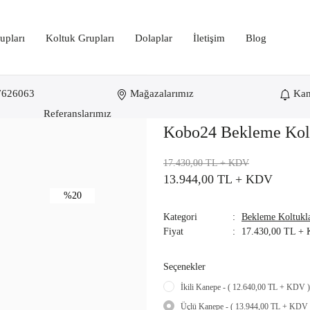
upları
Koltuk Grupları
Dolaplar
İletişim
Blog
7626063
Mağazalarımız
Ka
pe
Referanslarımız
Kobo24 Bekleme Kol
17.430,00 TL
+ KDV
13.944,00 TL
+ KDV
%20
Kategori
Bekleme Koltukla
Fiyat
17.430,00 TL +
Seçenekler
İkili Kanepe - ( 12.640,00 TL + KDV )
Üçlü Kanepe - ( 13.944,00 TL + KDV 