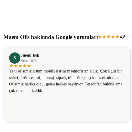
Bu ürünün fiyat bilgisi, resim, ürün açıklamalarında ve diğer konularda yetersiz 
Görüş ve önerileriniz için teşekkür ederiz.
Maem Ofis hakkında Google yorumları
4,8
/ 5
Ürün resmi kalitesiz, bozuk veya görüntülenemiyor.
Ürün açıklamasında eksik bilgiler bulunuyor.
Sinem Işık
Ürün bilgilerinde hatalar bulunuyor.
S
Nisan 2026
Ürün fiyatı diğer sitelerden daha pahalı.
Yeni ofisimizin tüm mobilyalarını maemofisten aldık. Çok ilgili bir
Bu ürüne benzer farklı alternatifler olmalı.
şirket, ürün seçimi, montaj, sipariş tüm süreçte çok destek oldular.
Ofisimiz harika oldu, gelen herkes bayılıyor. Tesadüfen bulduk ama
çok memnun kaldık.