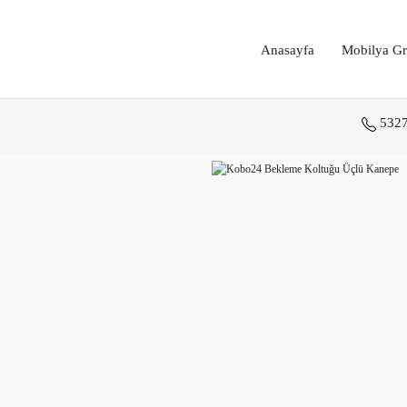
Anasayfa
Mobilya Gr
532
Anasayfa
Koltuk Grupları
Bekleme Koltukları
Kobo24 Bekleme Koltuğu Üçlü Kane