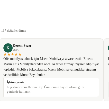
gördüğünüz noktaları öneri formunu kullanarak tarafımıza iletebilirsiniz.
Bu ürüne ilk yorumu siz yapın!
 · 137 değerlendirme
Yorum Yaz
Kerem Sezer
K
2025
Ofis mobilyası almak için Maem Mobilya'yı ziyaret ettik. Elbette
Maem Ofis Mobilyaları'ndan önce 14 farklı firmayı ziyaret edip fiyat
topladık. Mobilya bakacaksanız Maem Mobilya'ya mutlaka uğrayın
ve özellikle Murat Bey'i bulun…
İşletme yanıtı
Teşekkür ederiz Kerem Bey. Ürünleriniz hayırlı olsun, güzel
günlerde kullanın.
Gönder