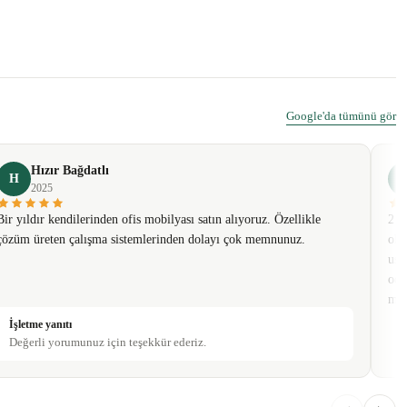
Google'da tümünü gör
Hızır Bağdatlı
H
2025
Bir yıldır kendilerinden ofis mobilyası satın alıyoruz. Özellikle
2 t
çözüm üreten çalışma sistemlerinden dolayı çok memnunuz.
olm
usa
oda
mob
İşletme yanıtı
Değerli yorumunuz için teşekkür ederiz.