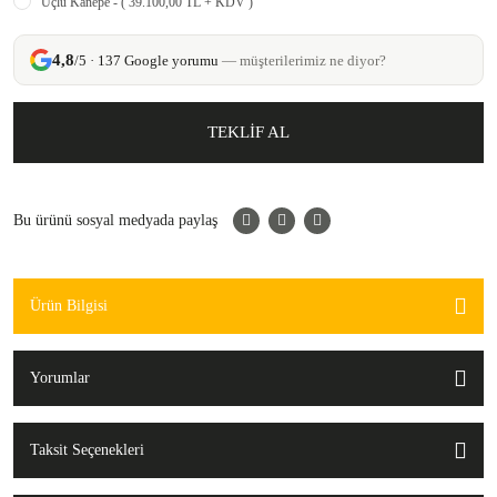
Üçlü Kanepe - ( 39.100,00 TL + KDV )
4,8
/5 · 137 Google yorumu
— müşterilerimiz ne diyor?
TEKLİF AL
Bu ürünü sosyal medyada paylaş
Ürün Bilgisi
Yorumlar
Taksit Seçenekleri