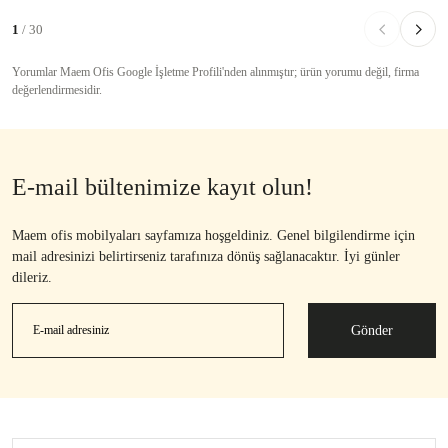
1
/ 30
Yorumlar Maem Ofis Google İşletme Profili'nden alınmıştır; ürün yorumu değil, firma
değerlendirmesidir.
E-mail bültenimize kayıt olun!
Maem ofis mobilyaları sayfamıza hoşgeldiniz. Genel bilgilendirme için
mail adresinizi belirtirseniz tarafınıza dönüş sağlanacaktır. İyi günler
dileriz.
Gönder