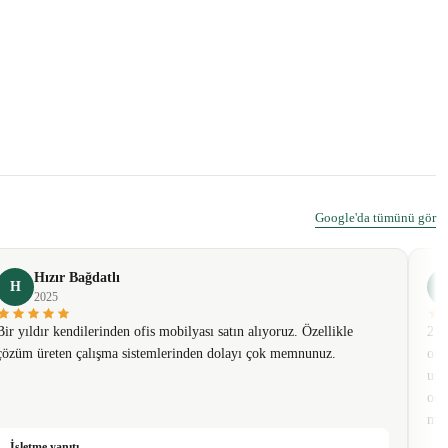
Google'da tümünü gör
Hızır Bağdatlı
H
2025
Bir yıldır kendilerinden ofis mobilyası satın alıyoruz. Özellikle
2 t
çözüm üreten çalışma sistemlerinden dolayı çok memnunuz.
olm
usa
oda
mob
İşletme yanıtı