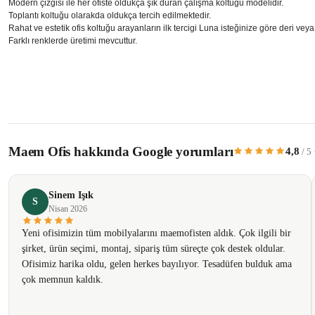
Modern çizgisi ile her ofiste oldukça şık duran çalışma koltuğu modelidir.
Toplantı koltuğu olarakda oldukça tercih edilmektedir.
Rahat ve estetik ofis koltuğu arayanların ilk tercigi Luna isteğinize göre deri ve
Farklı renklerde üretimi mevcuttur.
Bu ürünün fiyat bilgisi, resim, ürün açıklamalarında ve diğer konularda yetersiz 
Görüş ve önerileriniz için teşekkür ederiz.
Maem Ofis hakkında Google yorumları
4,8
/ 5
Ürün resmi kalitesiz, bozuk veya görüntülenemiyor.
Ürün açıklamasında eksik bilgiler bulunuyor.
Sinem Işık
Ürün bilgilerinde hatalar bulunuyor.
S
Nisan 2026
Ürün fiyatı diğer sitelerden daha pahalı.
Yeni ofisimizin tüm mobilyalarını maemofisten aldık. Çok ilgili bir
Bu ürüne benzer farklı alternatifler olmalı.
şirket, ürün seçimi, montaj, sipariş tüm süreçte çok destek oldular.
Ofisimiz harika oldu, gelen herkes bayılıyor. Tesadüfen bulduk ama
çok memnun kaldık.