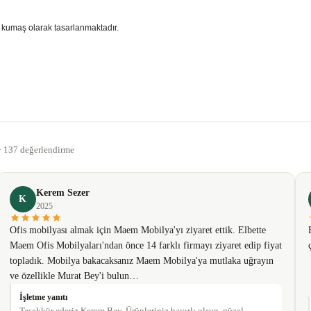
ya kumaş olarak tasarlanmaktadır.
gördüğünüz noktaları öneri formunu kullanarak tarafımıza iletebilirsiniz.
Bu ürüne ilk yorumu siz yapın!
 · 137 değerlendirme
Yorum Yaz
Kerem Sezer
K
2025
Ofis mobilyası almak için Maem Mobilya'yı ziyaret ettik. Elbette
Maem Ofis Mobilyaları'ndan önce 14 farklı firmayı ziyaret edip fiyat
topladık. Mobilya bakacaksanız Maem Mobilya'ya mutlaka uğrayın
ve özellikle Murat Bey'i bulun…
İşletme yanıtı