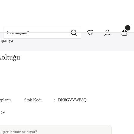
mpanya
Koltuğu
oplantı
Stok Kodu
DK8GVVWF8Q
KDV
şterilerimiz ne diyor?