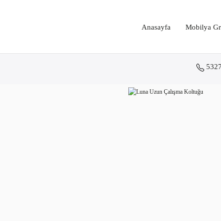
Anasayfa
Mobilya Gr
532
Anasayfa
Koltuk Grupları
Yönetici Koltukları
Luna Uzun Çalışma Koltuğu