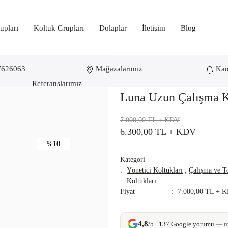
upları
Koltuk Grupları
Dolaplar
İletişim
Blog
7626063
Mağazalarımız
Ka
Referanslarımız
Luna Uzun Çalışma 
7.000,00 TL
+ KDV
6.300,00 TL
+ KDV
%10
Kategori
Yönetici Koltukları
,
Çalışma ve T
Koltukları
Fiyat
7.000,00 TL + 
4,8
/5 · 137 Google yorumu
— mü