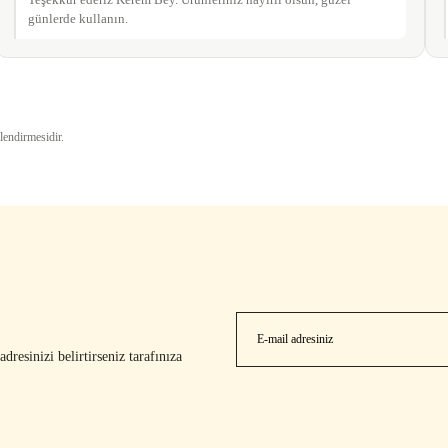
Teşekkür ederiz Kerem Bey. Ürünleriniz hayırlı olsun, güzel
günlerde kullanın.
Gönder
lendirmesidir.
resinizi belirtirseniz tarafınıza