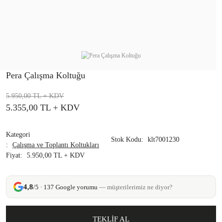
Pera Çalışma Koltuğu
5.950,00 TL
+ KDV
5.355,00 TL
+ KDV
Kategori
Stok Kodu
klt7001230
Çalışma ve Toplantı Koltukları
Fiyat
5.950,00 TL + KDV
4,8
/5 · 137 Google yorumu
— müşterilerimiz ne diyor?
TEKLİF AL