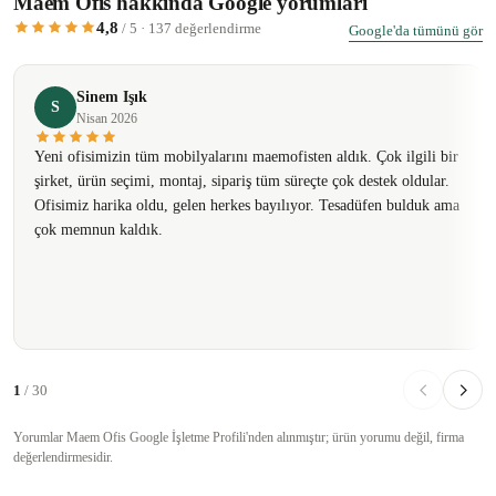
Maem Ofis hakkında Google yorumları
4,8
/ 5 · 137 değerlendirme
Google'da tümünü gör
Sinem Işık
S
Nisan 2026
Yeni ofisimizin tüm mobilyalarını maemofisten aldık. Çok ilgili bir
şirket, ürün seçimi, montaj, sipariş tüm süreçte çok destek oldular.
Ofisimiz harika oldu, gelen herkes bayılıyor. Tesadüfen bulduk ama
çok memnun kaldık.
1
/ 30
Yorumlar Maem Ofis Google İşletme Profili'nden alınmıştır; ürün yorumu değil, firma
değerlendirmesidir.