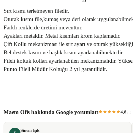
Sırt kısmı terletmeyen filedir.
Oturak kısmı file,kumaş veya deri olarak uygulanabilmek
Farklı renklerde üretimi mevcuttur.
Ayakları metaldir. Metal kısımları krom kaplamadır.
Çift Kollu mekanizması ile sırt ayarı ve oturak yüksekliğ
Bel destek kısmı ve başlık kısmı ayarlanabilmektedir.
Fileli koltuk kolları ayarlanabilen mekanizmalıdır. Yükseli
Punto Fileli Müdür Koltuğu 2 yıl garantilidir.
Bu ürünün fiyat bilgisi, resim, ürün açıklamalarında ve diğer konularda yetersiz 
Görüş ve önerileriniz için teşekkür ederiz.
Maem Ofis hakkında Google yorumları
4,8
/ 5
Ürün resmi kalitesiz, bozuk veya görüntülenemiyor.
Ürün açıklamasında eksik bilgiler bulunuyor.
Sinem Işık
Ürün bilgilerinde hatalar bulunuyor.