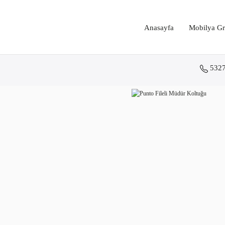
Anasayfa
Mobilya Gr
532
Anasayfa
Koltuk Grupları
Fileli Ofis Koltukları
Punto Fileli Müdür Koltuğu