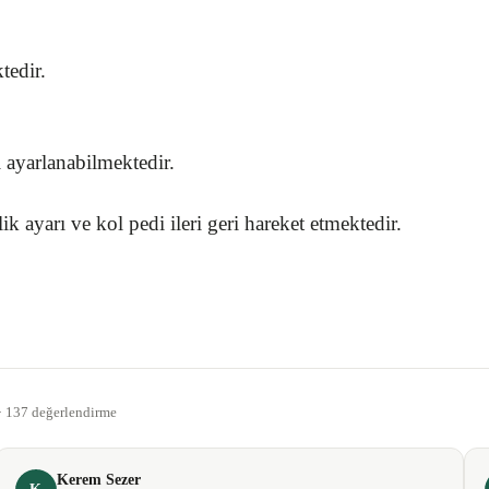
tedir.
i ayarlanabilmektedir.
k ayarı ve kol pedi ileri geri hareket etmektedir.
gördüğünüz noktaları öneri formunu kullanarak tarafımıza iletebilirsiniz.
Bu ürüne ilk yorumu siz yapın!
 · 137 değerlendirme
Yorum Yaz
Kerem Sezer