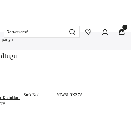
mpanya
oltuğu
Stok Kodu
VJW3LRKZ7A
r Koltukları
KDV