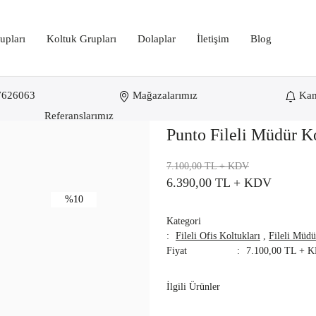
upları
Koltuk Grupları
Dolaplar
İletişim
Blog
7626063
Mağazalarımız
Ka
Referanslarımız
Punto Fileli Müdür K
7.100,00 TL
+ KDV
6.390,00 TL
+ KDV
%10
Kategori
Fileli Ofis Koltukları
,
Fileli Müdü
Fiyat
7.100,00 TL + 
İlgili Ürünler