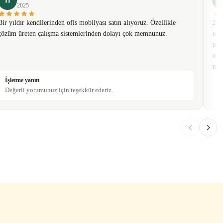
H
2025
Bir yıldır kendilerinden ofis mobilyası satın alıyoruz. Özellikle
2 t
çözüm üreten çalışma sistemlerinden dolayı çok memnunuz.
olm
usa
oda
mob
İşletme yanıtı
Değerli yorumunuz için teşekkür ederiz.