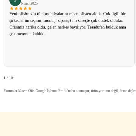
S
Nisan 2026
Ürün fiyatı diğer sitelerden daha pahalı.
Yeni ofisimizin tüm mobilyalarını maemofisten aldık. Çok ilgili bir
Bu ürüne benzer farklı alternatifler olmalı.
şirket, ürün seçimi, montaj, sipariş tüm süreçte çok destek oldular.
Ofisimiz harika oldu, gelen herkes bayılıyor. Tesadüfen bulduk ama
çok memnun kaldık.
1
/ 10
Yorumlar Maem Ofis Google İşletme Profili'nden alınmıştır; ürün yorumu değil, firma değer