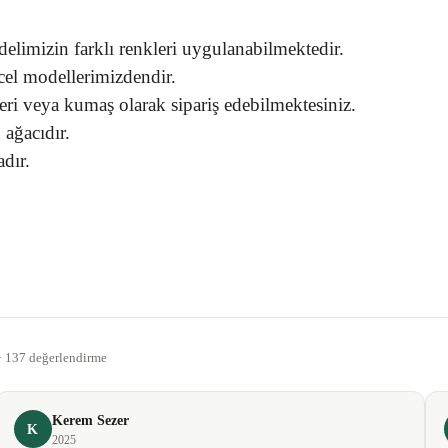
elimizin farklı renkleri uygulanabilmektedir.
cel modellerimizdendir.
eri veya kumaş olarak sipariş edebilmektesiniz.
 ağacıdır.
dır.
gördüğünüz noktaları öneri formunu kullanarak tarafımıza iletebilirsiniz.
Bu ürüne ilk yorumu siz yapın!
 · 137 değerlendirme
Yorum Yaz
Kerem Sezer
K
2025