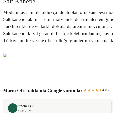
Salt Kanepe
Modern tasarımı ile oldukça iddalı olan ofis kanepesi mod
Salt kanepe takımı 1 sınıf malzemelerden üretilen en gün
Farklı renklerde ve farklı dokularda üretimi mevcuttur. D
Salt kanepe iki yıl garantilidir. İç iskelet fırınlanmış kayın
Türkiyenin heryerine ofis koltuğu gönderimi yapılamakta
Bu ürünün fiyat bilgisi, resim, ürün açıklamalarında ve diğer konularda yetersiz 
Görüş ve önerileriniz için teşekkür ederiz.
Maem Ofis hakkında Google yorumları
4,8
/ 5
Ürün resmi kalitesiz, bozuk veya görüntülenemiyor.
Ürün açıklamasında eksik bilgiler bulunuyor.
Sinem Işık
Ürün bilgilerinde hatalar bulunuyor.
S
Nisan 2026