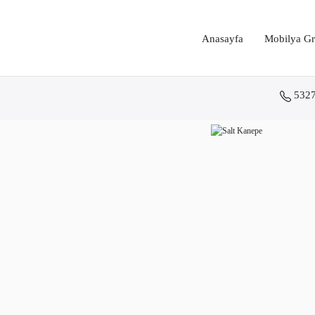
Anasayfa
Mobilya Gr
532
Anasayfa
Koltuk Grupları
Salt Kanepe