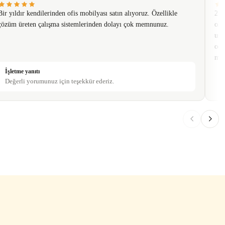
Bir yıldır kendilerinden ofis mobilyası satın alıyoruz. Özellikle
2 t
çözüm üreten çalışma sistemlerinden dolayı çok memnunuz.
olm
usa
oda
mob
İşletme yanıtı
Değerli yorumunuz için teşekkür ederiz.