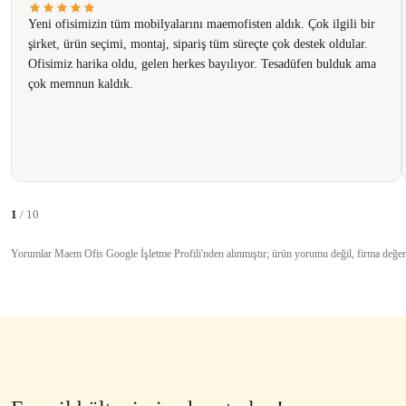
Ürün fiyatı diğer sitelerden daha pahalı.
Yeni ofisimizin tüm mobilyalarını maemofisten aldık. Çok ilgili bir
Bu ürüne benzer farklı alternatifler olmalı.
şirket, ürün seçimi, montaj, sipariş tüm süreçte çok destek oldular.
Ofisimiz harika oldu, gelen herkes bayılıyor. Tesadüfen bulduk ama
çok memnun kaldık.
1
/ 10
Yorumlar Maem Ofis Google İşletme Profili'nden alınmıştır; ürün yorumu değil, firma değer