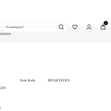
mpanya
Stok Kodu
R81SKY6YKY
 KDV
)