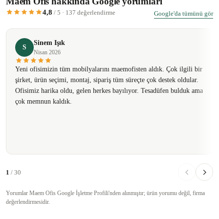
Maem Ofis hakkında Google yorumları
4,8
/ 5 · 137 değerlendirme
Google'da tümünü gör
Sinem Işık
S
Nisan 2026
Yeni ofisimizin tüm mobilyalarını maemofisten aldık. Çok ilgili bir
şirket, ürün seçimi, montaj, sipariş tüm süreçte çok destek oldular.
Ofisimiz harika oldu, gelen herkes bayılıyor. Tesadüfen bulduk ama
çok memnun kaldık.
1
/ 30
Yorumlar Maem Ofis Google İşletme Profili'nden alınmıştır; ürün yorumu değil, firma
değerlendirmesidir.