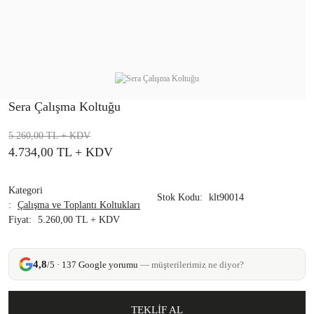
Sera Çalışma Koltuğu
5.260,00 TL
+ KDV
4.734,00 TL
+ KDV
Kategori
Stok Kodu
klt90014
Çalışma ve Toplantı Koltukları
Fiyat
5.260,00 TL + KDV
4,8
/5 · 137 Google yorumu
— müşterilerimiz ne diyor?
TEKLİF AL