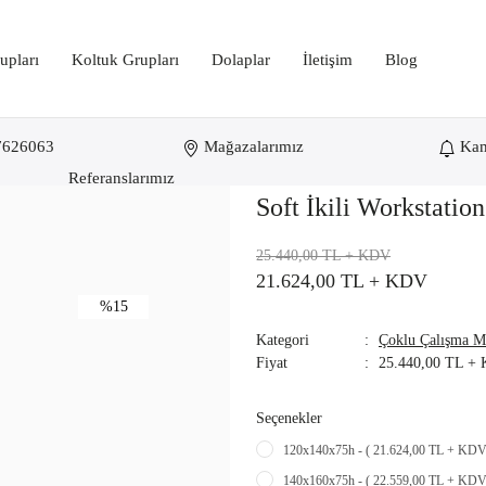
upları
Koltuk Grupları
Dolaplar
İletişim
Blog
7626063
Mağazalarımız
Ka
Referanslarımız
Soft İkili Workstation
25.440,00 TL
+ KDV
21.624,00 TL
+ KDV
%15
Kategori
Çoklu Çalışma Ma
Fiyat
25.440,00 TL +
Seçenekler
120x140x75h - ( 21.624,00 TL + KDV
140x160x75h - ( 22.559,00 TL + KDV