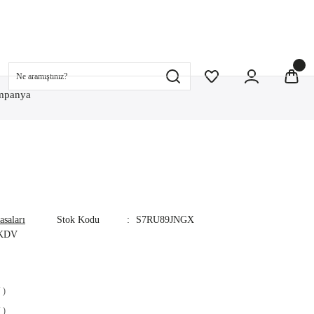
mpanya
saları
Stok Kodu
S7RU89JNGX
 KDV
 )
 )