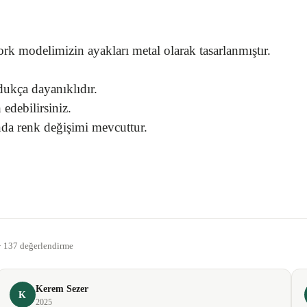
ork modelimizin ayakları metal olarak tasarlanmıştır.
ukça dayanıklıdır.
 edebilirsiniz.
da renk değişimi mevcuttur.
gördüğünüz noktaları öneri formunu kullanarak tarafımıza iletebilirsiniz.
Bu ürüne ilk yorumu siz yapın!
 · 137 değerlendirme
Yorum Yaz
Kerem Sezer
K
2025