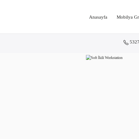
Anasayfa
Mobilya Gr
532
Anasayfa
Mobilya Grupları
Çoklu Çalışma Masaları
Soft İkili Workstation