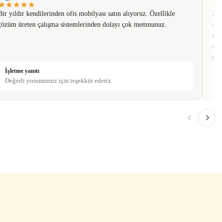
Bir yıldır kendilerinden ofis mobilyası satın alıyoruz. Özellikle
2 t
çözüm üreten çalışma sistemlerinden dolayı çok memnunuz.
olm
usa
oda
mob
İşletme yanıtı
Değerli yorumunuz için teşekkür ederiz.