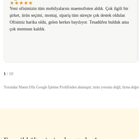
Ürün fiyatı diğer sitelerden daha pahalı.
Yeni ofisimizin tüm mobilyalarını maemofisten aldık. Çok ilgili bir
Bu ürüne benzer farklı alternatifler olmalı.
şirket, ürün seçimi, montaj, sipariş tüm süreçte çok destek oldular.
Ofisimiz harika oldu, gelen herkes bayılıyor. Tesadüfen bulduk ama
çok memnun kaldık.
1
/ 10
Yorumlar Maem Ofis Google İşletme Profili'nden alınmıştır; ürün yorumu değil, firma değer