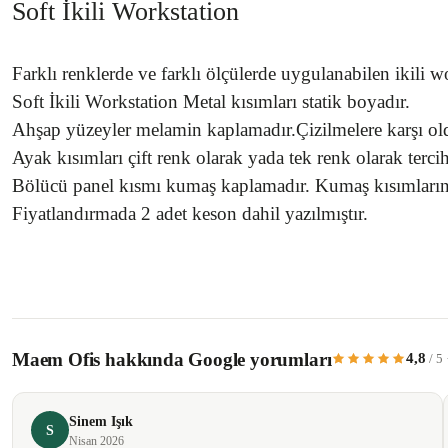
Soft İkili Workstation
Farklı renklerde ve farklı ölçülerde uygulanabilen ikili w
Soft İkili Workstation Metal kısımları statik boyadır.
Ahşap yüzeyler melamin kaplamadır.Çizilmelere karşı old
Ayak kısımları çift renk olarak yada tek renk olarak tercih
Bölücü panel kısmı kumaş kaplamadır. Kumaş kısımların
Fiyatlandırmada 2 adet keson dahil yazılmıştır.
Bu ürünün fiyat bilgisi, resim, ürün açıklamalarında ve diğer konularda yetersiz 
Görüş ve önerileriniz için teşekkür ederiz.
Maem Ofis hakkında Google yorumları
4,8
/ 5
Ürün resmi kalitesiz, bozuk veya görüntülenemiyor.
Ürün açıklamasında eksik bilgiler bulunuyor.
Sinem Işık
Ürün bilgilerinde hatalar bulunuyor.
S
Nisan 2026