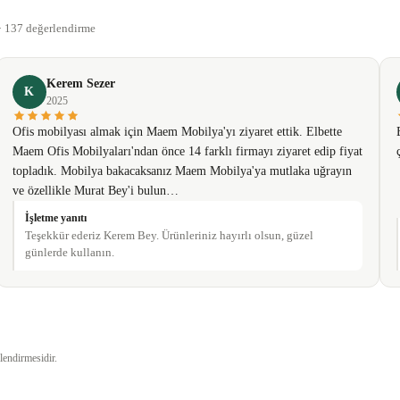
Bu ürüne ilk yorumu siz yapın!
 · 137 değerlendirme
Yorum Yaz
Kerem Sezer
K
2025
Ofis mobilyası almak için Maem Mobilya'yı ziyaret ettik. Elbette
Maem Ofis Mobilyaları'ndan önce 14 farklı firmayı ziyaret edip fiyat
topladık. Mobilya bakacaksanız Maem Mobilya'ya mutlaka uğrayın
ve özellikle Murat Bey'i bulun…
İşletme yanıtı
Teşekkür ederiz Kerem Bey. Ürünleriniz hayırlı olsun, güzel
günlerde kullanın.
Gönder
lendirmesidir.