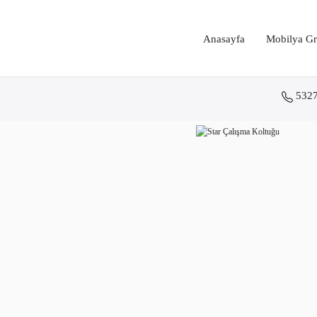
Anasayfa
Mobilya Gr
532
Anasayfa
Koltuk Grupları
Çalışma ve Toplantı Koltukları
Star Çalışma Koltuğu