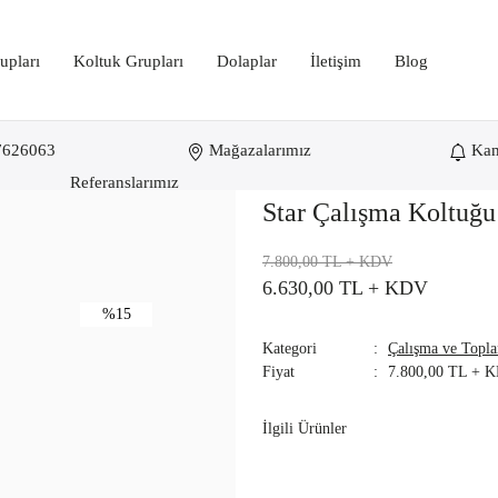
upları
Koltuk Grupları
Dolaplar
İletişim
Blog
7626063
Mağazalarımız
Ka
Referanslarımız
Star Çalışma Koltuğu
7.800,00 TL
+ KDV
6.630,00 TL
+ KDV
%15
Kategori
Çalışma ve Topla
Fiyat
7.800,00 TL + 
İlgili Ürünler