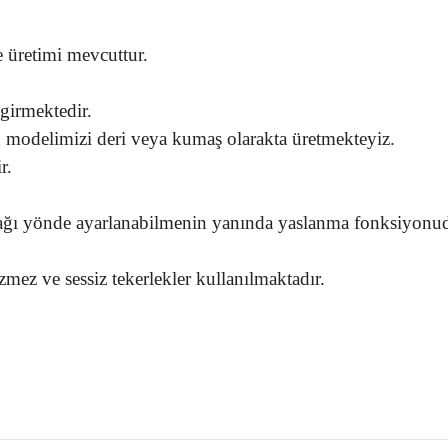
e üretimi mevcuttur.
 girmektedir.
 modelimizi deri veya kumaş olarakta üretmekteyiz.
r.
ğı yönde ayarlanabilmenin yanında yaslanma fonksiyonuda a
zmez ve sessiz tekerlekler kullanılmaktadır.
gördüğünüz noktaları öneri formunu kullanarak tarafımıza iletebilirsiniz.