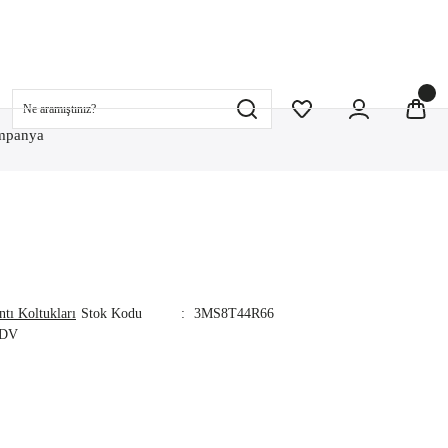
mpanya
ntı Koltukları
Stok Kodu
3MS8T44R66
KDV