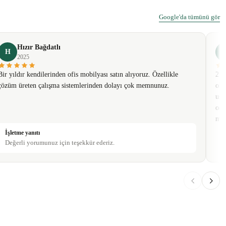
Google'da tümünü gör
Hızır Bağdatlı
H
2025
Bir yıldır kendilerinden ofis mobilyası satın alıyoruz. Özellikle
2 t
çözüm üreten çalışma sistemlerinden dolayı çok memnunuz.
olm
usa
oda
mob
İşletme yanıtı
Değerli yorumunuz için teşekkür ederiz.