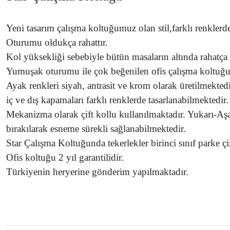
Yeni tasarım çalışma koltuğumuz olan stil,farklı renklerd
Oturumu oldukça rahattır.
Kol yüksekliği sebebiyle bütün masaların altında rahatça
Yumuşak oturumu ile çok beğenilen ofis çalışma koltuğu
Ayak renkleri siyah, antrasit ve krom olarak üretilmektedi
iç ve dış kapamaları farklı renklerde tasarlanabilmektedir.
Mekanizma olarak çift kollu kullanılmaktadır. Yukarı-Aşa
bırakılarak esneme sürekli sağlanabilmektedir.
Star Çalışma Koltuğunda tekerlekler birinci sınıf parke çi
Ofis koltuğu 2 yıl garantilidir.
Türkiyenin heryerine gönderim yapılmaktadır.
Bu ürünün fiyat bilgisi, resim, ürün açıklamalarında ve diğer konularda yetersiz 
Görüş ve önerileriniz için teşekkür ederiz.