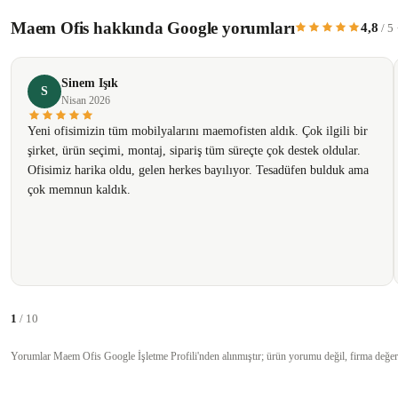
Maem Ofis hakkında Google yorumları
4,8
/ 5
Ürün resmi kalitesiz, bozuk veya görüntülenemiyor.
Ürün açıklamasında eksik bilgiler bulunuyor.
Sinem Işık
Ürün bilgilerinde hatalar bulunuyor.
S
Nisan 2026
Ürün fiyatı diğer sitelerden daha pahalı.
Yeni ofisimizin tüm mobilyalarını maemofisten aldık. Çok ilgili bir
Bu ürüne benzer farklı alternatifler olmalı.
şirket, ürün seçimi, montaj, sipariş tüm süreçte çok destek oldular.
Ofisimiz harika oldu, gelen herkes bayılıyor. Tesadüfen bulduk ama
çok memnun kaldık.
1
/ 10
Yorumlar Maem Ofis Google İşletme Profili'nden alınmıştır; ürün yorumu değil, firma değer