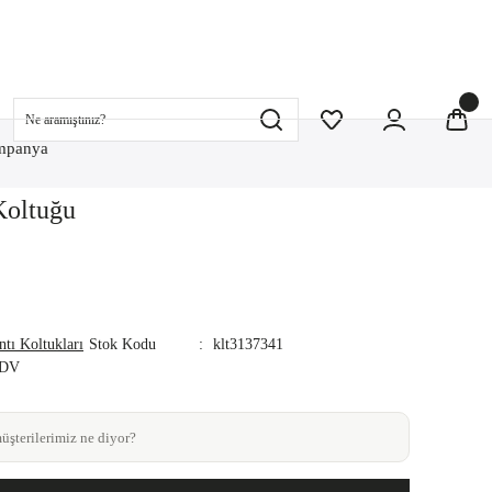
mpanya
Koltuğu
ntı Koltukları
Stok Kodu
klt3137341
KDV
şterilerimiz ne diyor?