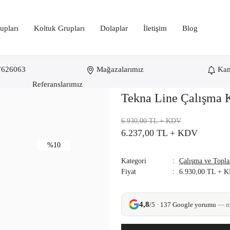
upları
Koltuk Grupları
Dolaplar
İletişim
Blog
7626063
Mağazalarımız
Ka
u
Referanslarımız
Tekna Line Çalışma 
6.930,00 TL
+ KDV
6.237,00 TL
+ KDV
%10
Kategori
Çalışma ve Topla
Fiyat
6.930,00 TL + 
4,8
/5 · 137 Google yorumu
— mü