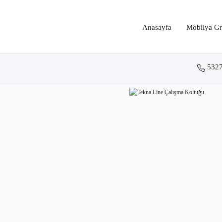
Anasayfa
Mobilya Gr
532
Anasayfa
Koltuk Grupları
Çalışma ve Toplantı Koltukları
Tekna Line Çalışma Koltuğ