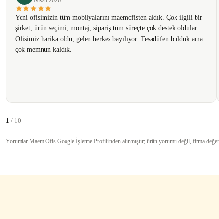
Nisan 2026
Ürün fiyatı diğer sitelerden daha pahalı.
Yeni ofisimizin tüm mobilyalarını maemofisten aldık. Çok ilgili bir
Bu ürüne benzer farklı alternatifler olmalı.
şirket, ürün seçimi, montaj, sipariş tüm süreçte çok destek oldular.
Ofisimiz harika oldu, gelen herkes bayılıyor. Tesadüfen bulduk ama
çok memnun kaldık.
1
/ 10
Yorumlar Maem Ofis Google İşletme Profili'nden alınmıştır; ürün yorumu değil, firma değer