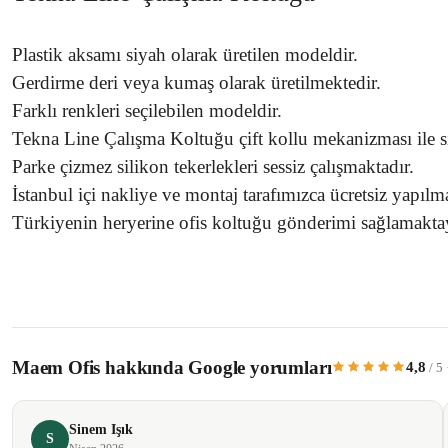
Plastik aksamı siyah olarak üretilen modeldir.
Gerdirme deri veya kumaş olarak üretilmektedir.
Farklı renkleri seçilebilen modeldir.
Tekna Line Çalışma Koltuğu çift kollu mekanizması ile sı
Parke çizmez silikon tekerlekleri sessiz çalışmaktadır.
İstanbul içi nakliye ve montaj tarafımızca ücretsiz yapılm
Türkiyenin heryerine ofis koltuğu gönderimi sağlamakta
Bu ürünün fiyat bilgisi, resim, ürün açıklamalarında ve diğer konularda yetersiz 
Görüş ve önerileriniz için teşekkür ederiz.
Maem Ofis hakkında Google yorumları
4,8
/ 5
Ürün resmi kalitesiz, bozuk veya görüntülenemiyor.
Ürün açıklamasında eksik bilgiler bulunuyor.
Sinem Işık
Ürün bilgilerinde hatalar bulunuyor.
S