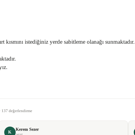
rt kısmını istediğiniz yerde sabitleme olanağı sunmaktadır.
aktadır.
yız.
gördüğünüz noktaları öneri formunu kullanarak tarafımıza iletebilirsiniz.
Bu ürüne ilk yorumu siz yapın!
 · 137 değerlendirme
Yorum Yaz
Kerem Sezer
K