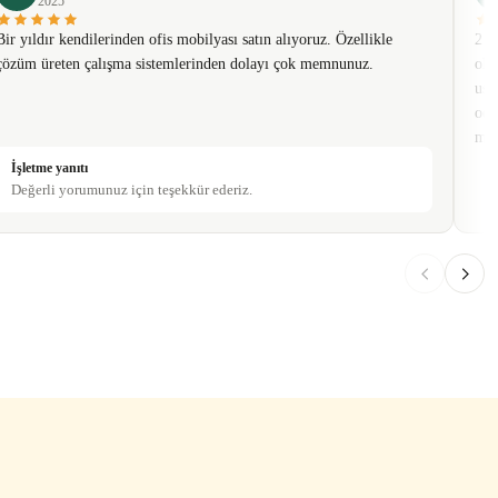
2025
Bir yıldır kendilerinden ofis mobilyası satın alıyoruz. Özellikle
2 t
çözüm üreten çalışma sistemlerinden dolayı çok memnunuz.
olm
usa
oda
mob
İşletme yanıtı
Değerli yorumunuz için teşekkür ederiz.