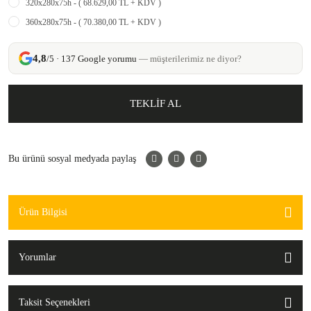
320x280x75h - ( 68.629,00 TL + KDV )
360x280x75h - ( 70.380,00 TL + KDV )
4,8
/5 · 137 Google yorumu
— müşterilerimiz ne diyor?
TEKLİF AL
Bu ürünü sosyal medyada paylaş
Ürün Bilgisi
Yorumlar
Taksit Seçenekleri