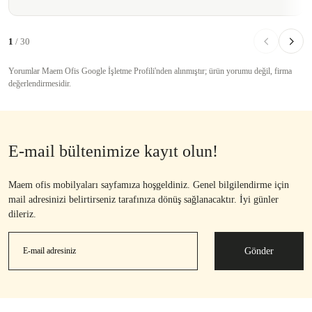
1
/ 30
Yorumlar Maem Ofis Google İşletme Profili'nden alınmıştır; ürün yorumu değil, firma
değerlendirmesidir.
E-mail bültenimize kayıt olun!
Maem ofis mobilyaları sayfamıza hoşgeldiniz. Genel bilgilendirme için
mail adresinizi belirtirseniz tarafınıza dönüş sağlanacaktır. İyi günler
dileriz.
Gönder