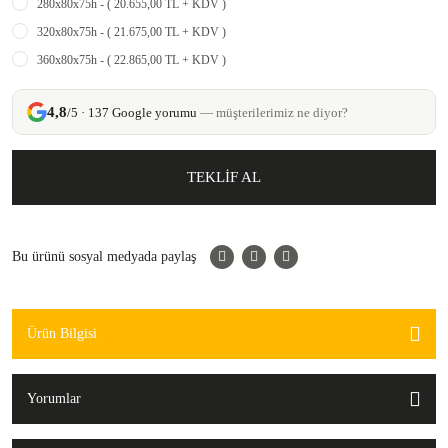
280x80x75h - ( 20.655,00 TL + KDV )
320x80x75h - ( 21.675,00 TL + KDV )
360x80x75h - ( 22.865,00 TL + KDV )
4,8
/5 · 137 Google yorumu
— müşterilerimiz ne diyor?
TEKLİF AL
Bu ürünü sosyal medyada paylaş
Ürün Bilgisi
Yorumlar