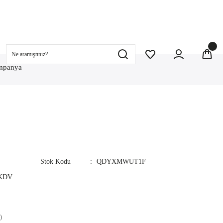
mpanya
Stok Kodu
QDYXMWUT1F
 KDV
)