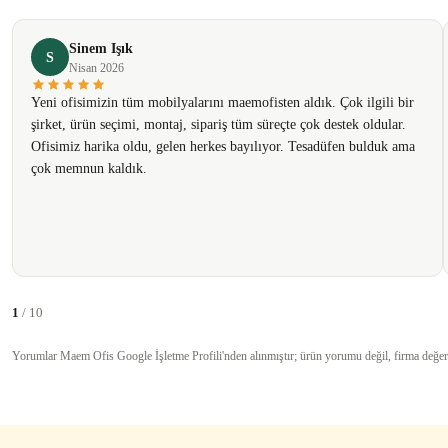
Ürün açıklamasında eksik bilgiler bulunuyor.
Sinem Işık
Ürün bilgilerinde hatalar bulunuyor.
S
Nisan 2026
Ürün fiyatı diğer sitelerden daha pahalı.
Yeni ofisimizin tüm mobilyalarını maemofisten aldık. Çok ilgili bir
Bu ürüne benzer farklı alternatifler olmalı.
şirket, ürün seçimi, montaj, sipariş tüm süreçte çok destek oldular.
Ofisimiz harika oldu, gelen herkes bayılıyor. Tesadüfen bulduk ama
çok memnun kaldık.
1
/ 10
Yorumlar Maem Ofis Google İşletme Profili'nden alınmıştır; ürün yorumu değil, firma değer