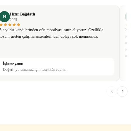
Hızır Bağdatlı
H
2025
Bir yıldır kendilerinden ofis mobilyası satın alıyoruz. Özellikle
2 t
çözüm üreten çalışma sistemlerinden dolayı çok memnunuz.
olm
usa
oda
mob
İşletme yanıtı
Değerli yorumunuz için teşekkür ederiz.