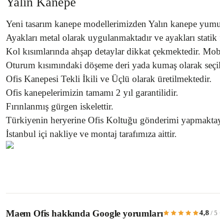
Yalın Kanepe
Yeni tasarım kanepe modellerimizden Yalın kanepe yumuş
Ayakları metal olarak uygulanmaktadır ve ayakları statik 
Kol kısımlarında ahşap detaylar dikkat çekmektedir. Mob
Oturum kısımındaki döşeme deri yada kumaş olarak seçilme
Ofis Kanepesi Tekli İkili ve Üçlü olarak üretilmektedir.
Ofis kanepelerimizin tamamı 2 yıl garantilidir.
Fırınlanmış gürgen iskelettir.
Türkiyenin heryerine Ofis Koltuğu gönderimi yapmaktay
İstanbul içi nakliye ve montaj tarafımıza aittir.
Bu ürünün fiyat bilgisi, resim, ürün açıklamalarında ve diğer konularda yetersiz 
Görüş ve önerileriniz için teşekkür ederiz.
Maem Ofis hakkında Google yorumları
4,8
/ 5
Ürün resmi kalitesiz, bozuk veya görüntülenemiyor.