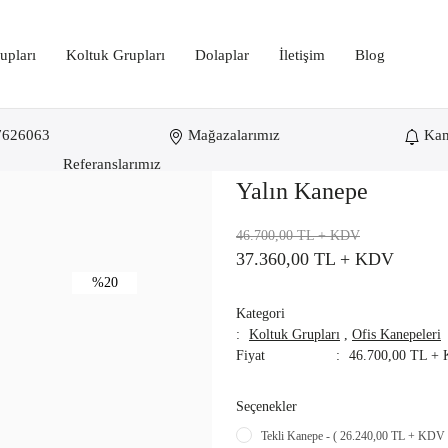
upları
Koltuk Grupları
Dolaplar
İletişim
Blog
7626063
Mağazalarımız
Ka
Referanslarımız
Yalın Kanepe
46.700,00 TL
+ KDV
37.360,00 TL
+ KDV
%20
Kategori
Koltuk Grupları
,
Ofis Kanepeleri
Fiyat
46.700,00 TL +
Seçenekler
Tekli Kanepe - ( 26.240,00 TL + KDV 