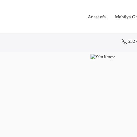
Anasayfa
Mobilya Gr
532
Anasayfa
Koltuk Grupları
Yalın Kanepe