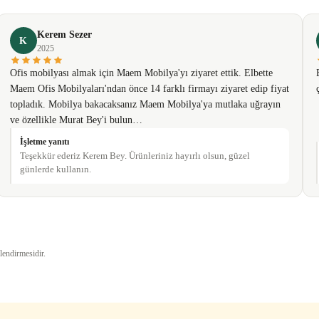
Yorum Yaz
Kerem Sezer
K
2025
Ofis mobilyası almak için Maem Mobilya'yı ziyaret ettik. Elbette
Maem Ofis Mobilyaları'ndan önce 14 farklı firmayı ziyaret edip fiyat
topladık. Mobilya bakacaksanız Maem Mobilya'ya mutlaka uğrayın
ve özellikle Murat Bey'i bulun…
İşletme yanıtı
Teşekkür ederiz Kerem Bey. Ürünleriniz hayırlı olsun, güzel
günlerde kullanın.
Gönder
lendirmesidir.