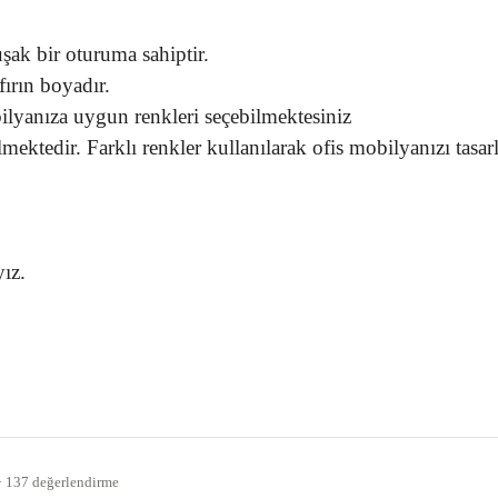
ak bir oturuma sahiptir.
fırın boyadır.
ilyanıza uygun renkleri seçebilmektesiniz
ktedir. Farklı renkler kullanılarak ofis mobilyanızı tasar
ız.
gördüğünüz noktaları öneri formunu kullanarak tarafımıza iletebilirsiniz.
Bu ürüne ilk yorumu siz yapın!
 · 137 değerlendirme